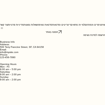
י
הצימרים והמתחם
למי זה מתאים
ריטריטים וסדנאות
סדנאות נשימה
שאלות נפוצות
מדיניות פרטיות
צור קשר
הזמנה באתר
הרשמה לסדנת נשימה
Business Info
Address:
500 Terry Francine Street, SF, CA 94158
Email:
info@mysite.com
Phone:
123-456-7890
Opening Hours
Mon - Fri
9:00 am – 5:00 pm
Saturday
9:00 am – 2:00 pm
​Sunday
9:00 am – 2:00 pm