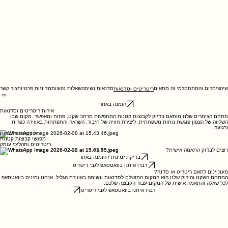
י
הצימרים והמתחם
למי זה מתאים
סדנאות נשימה
שאלות נפוצות
מדיניות פרטיות
צור קשר
ריטריטים וסדנאות
הזמנה באתר
אירוח ריטריטים וסדנאות
מתחם הצימרים שלנו מותאם בדיוק לקבוצות קטנות המחפשות מרחב שקט, פתוח ומאפשר. מקום שבו
השלווה של הצפון פוגשת נוחות משפחתית, ליצירת חוויה של חיבור, השראה והתפתחות באווירה כפרית
ורגועה.
סדנאות והרצאות
מפגשי קבוצות קטנות
ריטריטים ותהליכי עומק
רוצים לבדוק התאמה אישית?
בדיקת זמינות / הזמנה באתר
דברו איתנו בוואטסאפ לגבי ריטריט
מעוניינים לתאם ריטריט או סדנה?
המתחם השקט והירוק שלנו הוא המקום המושלם לסדנאות ונשימה באווירת הגליל. אנחנו זמינים בוואטסאפ
לכל שאלה והתאמה אישית של המקום עבור הקבוצה שלכם.
דברו איתנו בוואטסאפ לגבי ריטריט